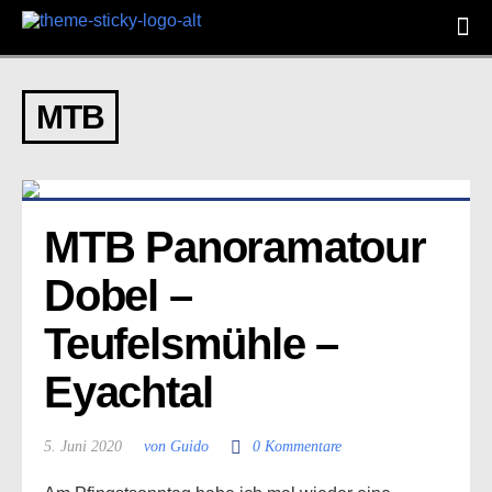
MTB
MTB Panoramatour 
Dobel – 
Teufelsmühle – 
Eyachtal
5. Juni 2020
von Guido
0 Kommentare