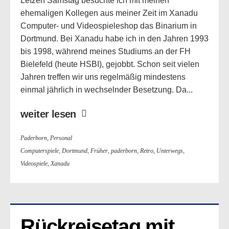
Letzen Samstag besuchte ich mit meinen
ehemaligen Kollegen aus meiner Zeit im Xanadu
Computer- und Videospieleshop das Binarium in
Dortmund. Bei Xanadu habe ich in den Jahren 1993
bis 1998, während meines Studiums an der FH
Bielefeld (heute HSBI), gejobbt. Schon seit vielen
Jahren treffen wir uns regelmäßig mindestens
einmal jährlich in wechselnder Besetzung. Da...
weiter lesen
Paderborn
,
Personal
Computerspiele
,
Dortmund
,
Früher
,
paderborn
,
Retro
,
Unterwegs
,
Videospiele
,
Xanadu
Rückreisetag mit 