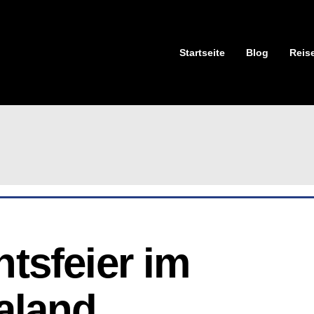
Startseite
Blog
Reis
sfeier im 
aland