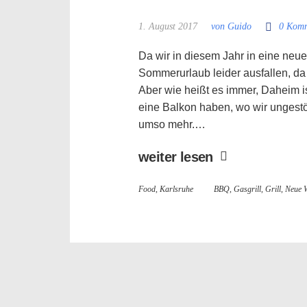
1. August 2017
von Guido
0 Komm
Da wir in diesem Jahr in eine ne
Sommerurlaub leider ausfallen, da
Aber wie heißt es immer, Daheim is
eine Balkon haben, wo wir ungestö
umso mehr.…
weiter lesen
Food
,
Karlsruhe
BBQ
,
Gasgrill
,
Grill
,
Neue 