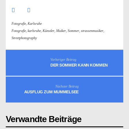
Fotografie
,
Karlsruhe
Fotografie
,
karlsruhe
,
Künstler
,
Muiker
,
Sommer
,
strassenmusiker
,
Streetphotography
Vorheriger Beitrag
DER SOMMER KANN KOMMEN
Nächster Beitrag
AUSFLUG ZUM MUMMELSEE
Verwandte Beiträge