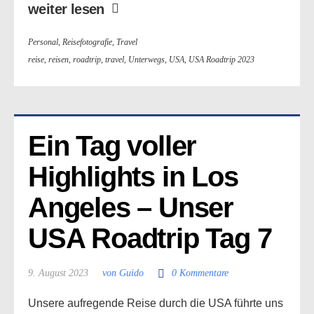
weiter lesen
Personal
,
Reisefotografie
,
Travel
reise
,
reisen
,
roadtrip
,
travel
,
Unterwegs
,
USA
,
USA Roadtrip 2023
Ein Tag voller 
Highlights in Los 
Angeles – Unser 
USA Roadtrip Tag 7
9. August 2023
von Guido
0 Kommentare
Unsere aufregende Reise durch die USA führte uns